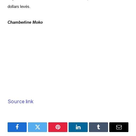
dollars levés.
Chamberline Moko
Source link
Facebook
Twitter
Pinterest
LinkedIn
Tumblr
Email