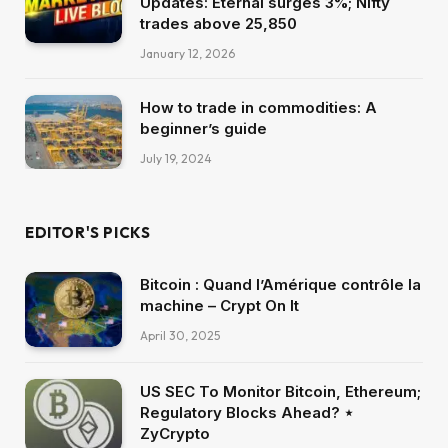
Updates: Eternal surges 3%; Nifty
trades above 25,850
January 12, 2026
How to trade in commodities: A
beginner’s guide
July 19, 2024
EDITOR'S PICKS
Bitcoin : Quand l’Amérique contrôle la
machine – Crypt On It
April 30, 2025
US SEC To Monitor Bitcoin, Ethereum;
Regulatory Blocks Ahead? ⋆
ZyCrypto