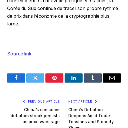
différemment à la nouvelle politique et à l’accès, la
Corée du Sud continue de tracer son propre rythme
de prix dans l’économie de la cryptographie plus
large.
Source link
Facebook
Twitter
Pinterest
LinkedIn
Tumblr
Email
PREVIOUS ARTICLE
NEXT ARTICLE
China’s consumer
China’s Deflation
deflation streak persists
Deepens Amid Trade
as price wars rage
Tensions and Property
Slump