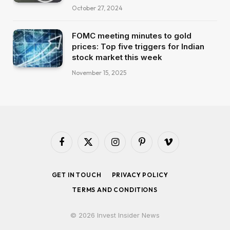
October 27, 2024
FOMC meeting minutes to gold
prices: Top five triggers for Indian
stock market this week
November 15, 2025
Facebook
X
Instagram
Pinterest
Vimeo
(Twitter)
GET IN TOUCH
PRIVACY POLICY
TERMS AND CONDITIONS
© 2026 Invest Insider News