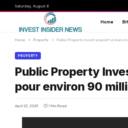
Saturday, August 8
Home
Bi
Home
»
Property
»
Public Property Invest acquiert un bien im
PROPERTY
Public Property Inve
pour environ 90 mill
April 22, 2025
1 Min Read