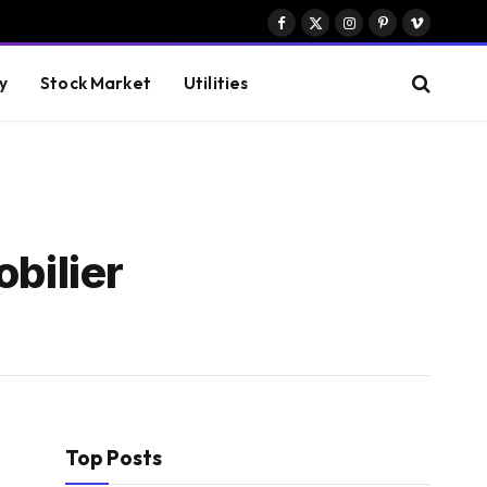
Facebook
X
Instagram
Pinterest
Vimeo
(Twitter)
y
Stock Market
Utilities
bilier
Top Posts