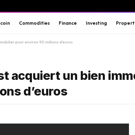
tcoin
Commodities
Finance
Investing
Propert
mobilier pour environ 90 millions d’euros
st acquiert un bien immo
ions d’euros