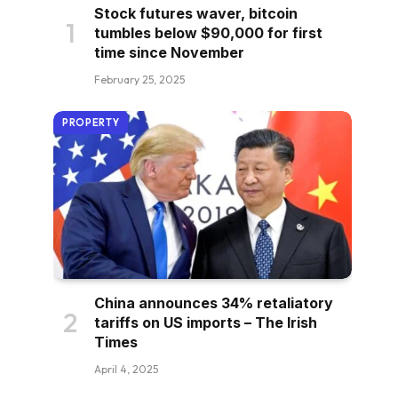
Stock futures waver, bitcoin
tumbles below $90,000 for first
time since November
February 25, 2025
PROPERTY
China announces 34% retaliatory
tariffs on US imports – The Irish
Times
April 4, 2025