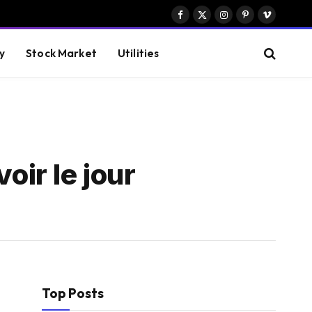
Facebook
X
Instagram
Pinterest
Vimeo
(Twitter)
y
Stock Market
Utilities
oir le jour
Top Posts