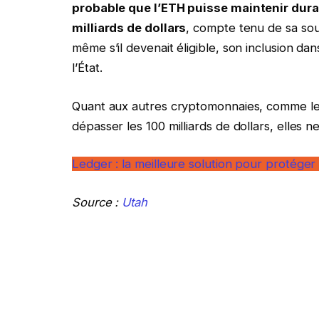
probable que l’ETH puisse maintenir dura
milliards de dollars
, compte tenu de sa so
même s’il devenait éligible, son inclusion dan
l’État.
Quant aux autres cryptomonnaies, comme le X
dépasser les 100 milliards de dollars, elles 
Ledger : la meilleure solution pour protég
Source :
Utah
La Newsletter crypto n°1
Recevez un récapitulatif de l’actu