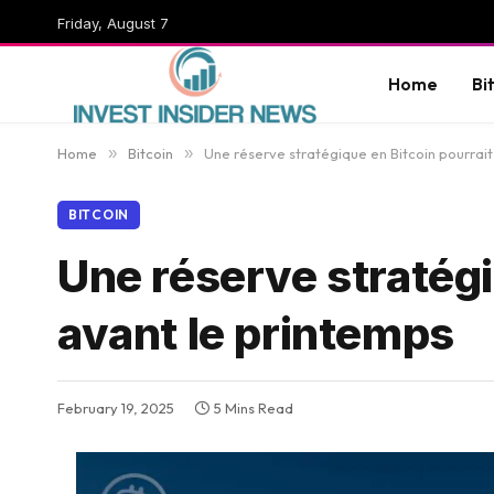
Friday, August 7
Home
Bi
Home
»
Bitcoin
»
Une réserve stratégique en Bitcoin pourrait 
BITCOIN
Une réserve stratégiq
avant le printemps
February 19, 2025
5 Mins Read