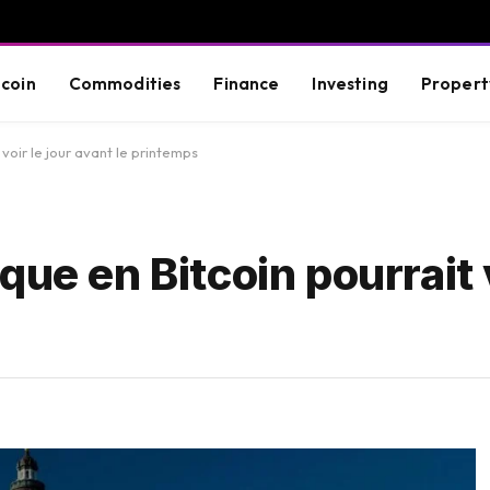
tcoin
Commodities
Finance
Investing
Propert
voir le jour avant le printemps
ue en Bitcoin pourrait v