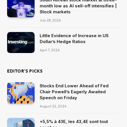
month low as AI sell-off intensifies |
Stock markets
July 28, 2026
Little Evidence of Increase in US
Dollar’s Hedge Ratios
April 7, 2026
EDITOR'S PICKS
Stocks End Lower Ahead of Fed
Chair Powell’s Eagerly Awaited
Speech on Friday
August 22, 2024
+5,5% à 43E, les 43,4E sont tout