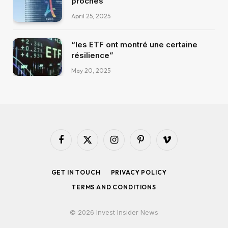
proches
April 25, 2025
“les ETF ont montré une certaine
résilience”
May 20, 2025
Facebook
X
Instagram
Pinterest
Vimeo
(Twitter)
GET IN TOUCH
PRIVACY POLICY
TERMS AND CONDITIONS
© 2026 Invest Insider News