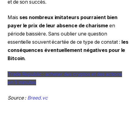
et de son succès.
Mais
ses nombreux imitateurs pourraient bien
payer le prix de leur absence de charisme
en
période baissière. Sans oublier une question
essentielle souvent écartée de ce type de constat :
les
conséquences éventuellement négatives pour le
Bitcoin
.
Trade Republic : acheter des cryptos et des actions
en 5 minutes
Source :
Breed.vc
La Newsletter crypto n°1
Recevez un récapitulatif de l’actualité