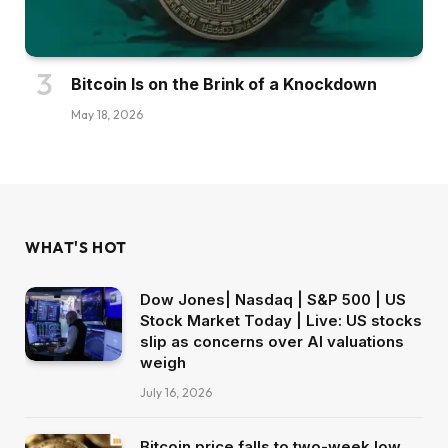
Bitcoin Is on the Brink of a Knockdown
May 18, 2026
WHAT'S HOT
Dow Jones| Nasdaq | S&P 500 | US
Stock Market Today | Live: US stocks
slip as concerns over AI valuations
weigh
July 16, 2026
Bitcoin price falls to two-week low