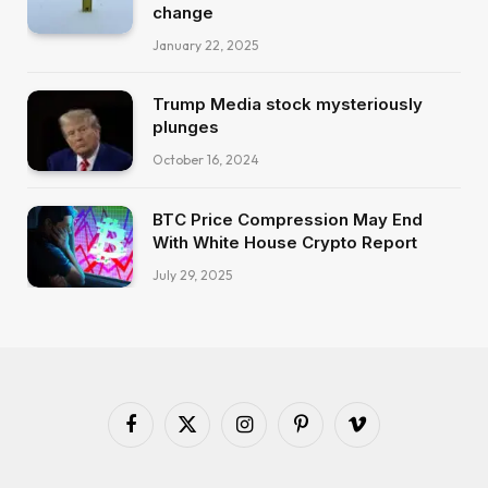
change
January 22, 2025
Trump Media stock mysteriously
plunges
October 16, 2024
BTC Price Compression May End
With White House Crypto Report
July 29, 2025
Facebook
X
Instagram
Pinterest
Vimeo
(Twitter)