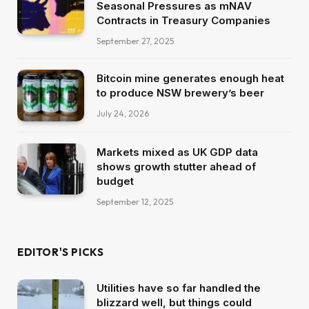
Seasonal Pressures as mNAV
Contracts in Treasury Companies
September 27, 2025
Bitcoin mine generates enough heat
to produce NSW brewery’s beer
July 24, 2026
Markets mixed as UK GDP data
shows growth stutter ahead of
budget
September 12, 2025
EDITOR'S PICKS
Utilities have so far handled the
blizzard well, but things could